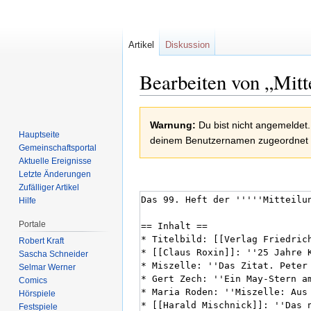
Artikel
Diskussion
Bearbeiten von „Mitt
Zur
Zur
Warnung:
Du bist nicht angemeldet.
Navigation
Suche
Hauptseite
deinem Benutzernamen zugeordnet
springen
springen
Gemeinschafts­portal
Aktuelle Ereignisse
Letzte Änderungen
Zufälliger Artikel
Hilfe
Portale
Robert Kraft
Sascha Schneider
Selmar Werner
Comics
Hörspiele
Festspiele