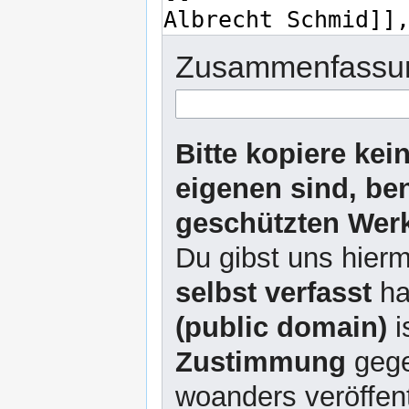
Zusammenfassu
Bitte kopiere kei
eigenen sind, be
geschützten Werk
Du gibst uns hierm
selbst verfasst
ha
(public domain)
i
Zustimmung
gege
woanders veröffent