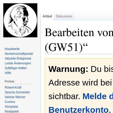
Artikel
Diskussion
Bearbeiten vo
(GW51)“
Hauptseite
Gemeinschafts­portal
Aktuelle Ereignisse
Zur
Zur
Letzte Änderungen
Warnung:
Du bis
Navigation
Suche
Zufälliger Artikel
springen
springen
Hilfe
Adresse wird bei
Portale
Robert Kraft
Sascha Schneider
sichtbar.
Melde d
Selmar Werner
Comics
Hörspiele
Benutzerkonto
,
Festspiele