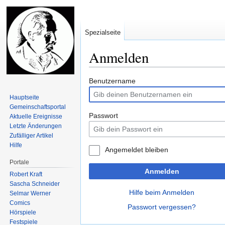
Spezialseite
Anmelden
Zur
Zur
Benutzername
Navigation
Suche
Hauptseite
springen
springen
Gemeinschafts­portal
Passwort
Aktuelle Ereignisse
Letzte Änderungen
Zufälliger Artikel
Hilfe
Angemeldet bleiben
Portale
Anmelden
Robert Kraft
Sascha Schneider
Hilfe beim Anmelden
Selmar Werner
Comics
Passwort vergessen?
Hörspiele
Festspiele