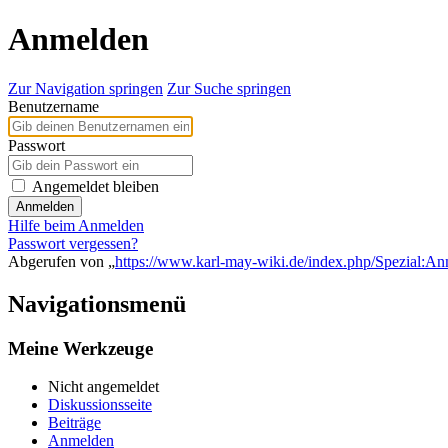
Anmelden
Zur Navigation springen
Zur Suche springen
Benutzername
Passwort
Angemeldet bleiben
Anmelden
Hilfe beim Anmelden
Passwort vergessen?
Abgerufen von „
https://www.karl-may-wiki.de/index.php/Spezial:A
Navigationsmenü
Meine Werkzeuge
Nicht angemeldet
Diskussionsseite
Beiträge
Anmelden