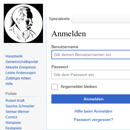
Spezialseite
Anmelden
Zur
Zur
Benutzername
Navigation
Suche
Hauptseite
springen
springen
Gemeinschafts­portal
Passwort
Aktuelle Ereignisse
Letzte Änderungen
Zufälliger Artikel
Hilfe
Angemeldet bleiben
Portale
Anmelden
Robert Kraft
Sascha Schneider
Hilfe beim Anmelden
Selmar Werner
Comics
Passwort vergessen?
Hörspiele
Festspiele