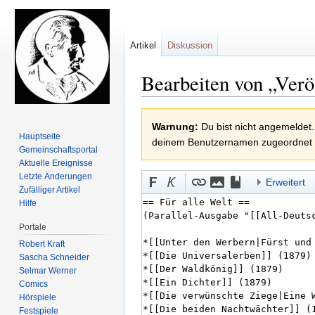
Artikel
Diskussion
Bearbeiten von „Verö
Zur
Zur
Warnung:
Du bist nicht angemeldet.
Navigation
Suche
Hauptseite
deinem Benutzernamen zugeordnet
springen
springen
Gemeinschafts­portal
Aktuelle Ereignisse
Letzte Änderungen
Erweitert
Zufälliger Artikel
Hilfe
Portale
Robert Kraft
Sascha Schneider
Selmar Werner
Comics
Hörspiele
Festspiele