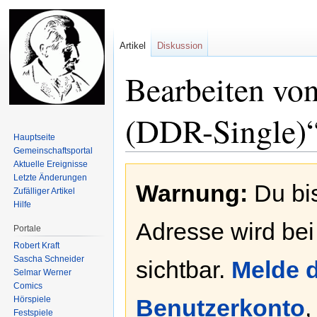
Artikel
Diskussion
Bearbeiten vo
(DDR-Single)
Hauptseite
Gemeinschafts­portal
Aktuelle Ereignisse
Zur
Zur
Letzte Änderungen
Warnung:
Du bis
Navigation
Suche
Zufälliger Artikel
springen
springen
Hilfe
Adresse wird bei
Portale
Robert Kraft
Sascha Schneider
sichtbar.
Melde d
Selmar Werner
Comics
Hörspiele
Benutzerkonto
,
Festspiele