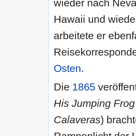
wieder nach Neva
Hawaii und wiede
arbeitete er ebenfa
Reisekorrespond
Osten
.
Die
1865
veröffen
His Jumping Frog
Calaveras
) brach