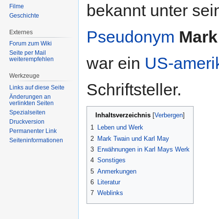
bekannt unter se
Filme
Geschichte
Pseudonym
Mark
Externes
Forum zum Wiki
Seite per Mail
war ein
US-ameri
weiterempfehlen
Werkzeuge
Schriftsteller.
Links auf diese Seite
Änderungen an
verlinkten Seiten
Spezialseiten
Inhaltsverzeichnis
Druckversion
1
Leben und Werk
Permanenter Link
2
Mark Twain und Karl May
Seiten­informationen
3
Erwähnungen in Karl Mays Werk
4
Sonstiges
5
Anmerkungen
6
Literatur
7
Weblinks