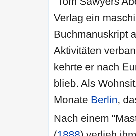
"Tom Sawyers Aben
Verlag ein masch
Buchmanuskript ab
Aktivitäten verba
kehrte er nach Eu
blieb. Als Wohnsit
Monate
Berlin
, da
Nach einem "Maste
(
1888
) verlieh ih