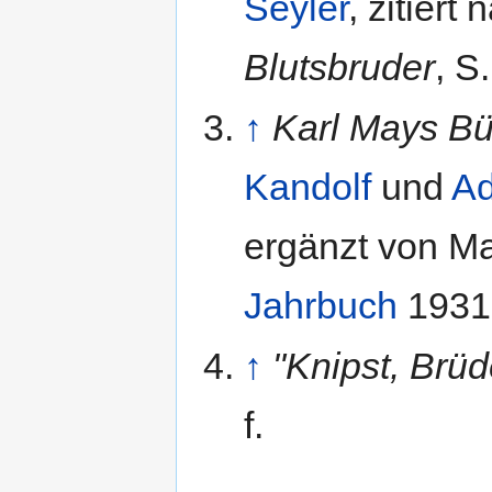
Seyler
, zitier
Blutsbruder
, S
↑
Karl Mays Bü
Kandolf
und
Ad
ergänzt von M
Jahrbuch
1931
↑
"Knipst, Brüde
f.