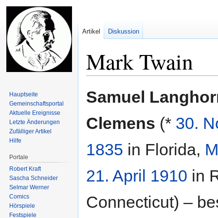
Artikel
Diskussion
Mark Twain
Zur
Zur
Samuel Langhor
Hauptseite
Navigation
Suche
Gemeinschafts­portal
springen
springen
Aktuelle Ereignisse
Clemens
(*
30. 
Letzte Änderungen
Zufälliger Artikel
Hilfe
1835
in Florida,
M
Portale
Robert Kraft
21. April
1910
in 
Sascha Schneider
Selmar Werner
Connecticut) – be
Comics
Hörspiele
Festspiele