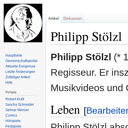
Artikel
Diskussion
Philipp Stölzl
Zur
Zur
Philipp Stölzl
(* 
Hauptseite
Navigation
Suche
Gemeinschafts­portal
springen
springen
Aktuelle Ereignisse
Regisseur. Er ins
Letzte Änderungen
Zufälliger Artikel
Hilfe
Musikvideos und 
Portale
Robert Kraft
Leben
Sascha Schneider
[
Bearbeite
Selmar Werner
Comics
Hörspiele
Philipp Stölzl ab
Festspiele