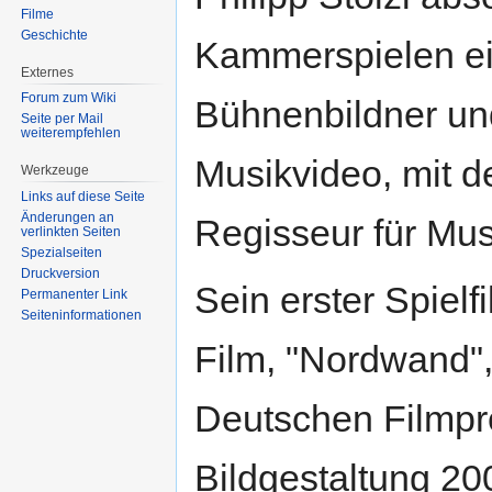
Filme
Geschichte
Kammerspielen e
Externes
Forum zum Wiki
Bühnenbildner und
Seite per Mail
weiterempfehlen
Musikvideo, mit d
Werkzeuge
Links auf diese Seite
Änderungen an
Regisseur für Mus
verlinkten Seiten
Spezialseiten
Druckversion
Sein erster Spielf
Permanenter Link
Seiten­informationen
Film, "Nordwand"
Deutschen Filmpre
Bildgestaltung 20