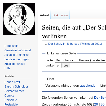
Artikel
Diskussion
Seiten, die auf „Der Sc
verlinken
←
Der Schatz im Silbersee (Twisteden 2011)
Hauptseite
Gemeinschafts­portal
Zur
Zur
Links auf diese Seite
Aktuelle Ereignisse
Navigation
Suche
Letzte Änderungen
Seite:
springen
springen
Zufälliger Artikel
umkehren
Hilfe
Portale
Filter
Robert Kraft
Vorlageneinbindungen
ausblenden
| Lin
Sascha Schneider
Selmar Werner
Comics
Die folgenden Seiten verlinken auf
Der Sch
Hörspiele
Zeige (vorherige 50 | nächste 50) (
20
|
50
Festspiele