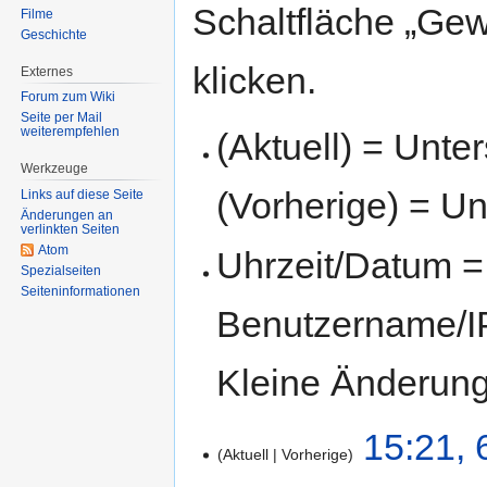
Schaltfläche „Gew
Filme
Geschichte
klicken.
Externes
Forum zum Wiki
Seite per Mail
weiterempfehlen
(Aktuell) = Unte
Werkzeuge
(Vorherige) = Un
Links auf diese Seite
Änderungen an
verlinkten Seiten
Atom
Uhrzeit/Datum = 
Spezialseiten
Seiten­informationen
Benutzername/IP
Kleine Änderun
15:21, 
Aktuell
Vorherige