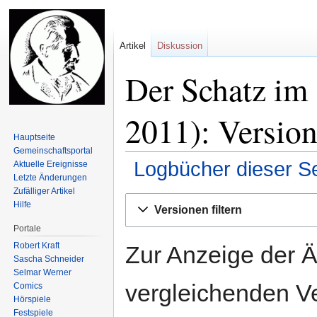
Artikel
Diskussion
Der Schatz im 
2011): Version
Hauptseite
Gemeinschafts­portal
Logbücher dieser Se
Aktuelle Ereignisse
Letzte Änderungen
Zufälliger Artikel
Zur
Zur
Hilfe
Versionen filtern
Navigation
Suche
Portale
springen
springen
Robert Kraft
Zur Anzeige der 
Sascha Schneider
Selmar Werner
vergleichenden V
Comics
Hörspiele
Festspiele