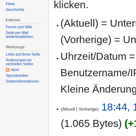
klicken.
Filme
Geschichte
(Aktuell) = Unte
Externes
Forum zum Wiki
Seite per Mail
(Vorherige) = Un
weiterempfehlen
Werkzeuge
Uhrzeit/Datum = 
Links auf diese Seite
Änderungen an
verlinkten Seiten
Benutzername/IP
Atom
Spezialseiten
Seiten­informationen
Kleine Änderun
18:44, 
Aktuell
Vorherige
1.065 Bytes
+