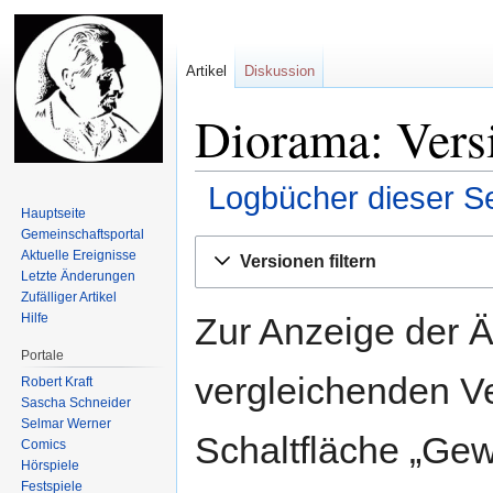
Artikel
Diskussion
Diorama: Vers
Logbücher dieser Se
Hauptseite
Gemeinschafts­portal
Zur
Zur
Aktuelle Ereignisse
Versionen filtern
Navigation
Suche
Letzte Änderungen
springen
springen
Zufälliger Artikel
Zur Anzeige der 
Hilfe
Portale
vergleichenden V
Robert Kraft
Sascha Schneider
Selmar Werner
Schaltfläche „Gew
Comics
Hörspiele
Festspiele