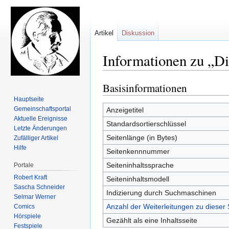
Artikel
Diskussion
Informationen zu „D
Basisinformationen
Zur
Zur
Navigation
Suche
Hauptseite
springen
springen
Gemeinschafts­portal
Anzeigetitel
Aktuelle Ereignisse
Standardsortierschlüssel
Letzte Änderungen
Seitenlänge (in Bytes)
Zufälliger Artikel
Hilfe
Seitenkennnummer
Seiteninhaltssprache
Portale
Robert Kraft
Seiteninhaltsmodell
Sascha Schneider
Indizierung durch Suchmaschinen
Selmar Werner
Anzahl der Weiterleitungen zu dieser 
Comics
Hörspiele
Gezählt als eine Inhaltsseite
Festspiele