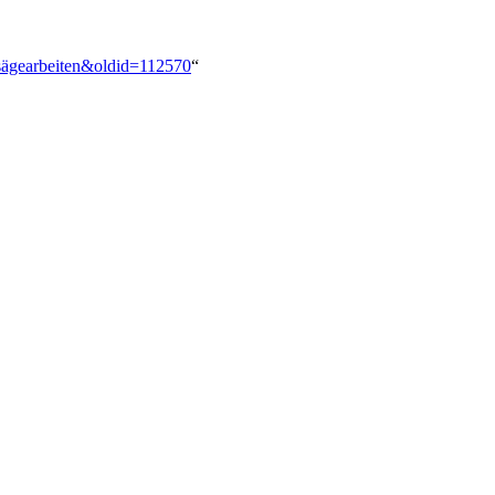
bsägearbeiten&oldid=112570
“