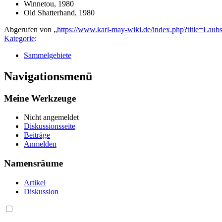
Winnetou, 1980
Old Shatterhand, 1980
Abgerufen von „
https://www.karl-may-wiki.de/index.php?title=Lau
Kategorie
:
Sammelgebiete
Navigationsmenü
Meine Werkzeuge
Nicht angemeldet
Diskussionsseite
Beiträge
Anmelden
Namensräume
Artikel
Diskussion