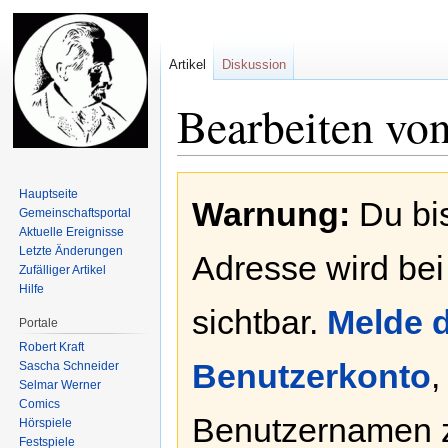
Artikel
Diskussion
Bearbeiten vo
Zur
Zur
Hauptseite
Warnung:
Du bis
Navigation
Suche
Gemeinschafts­portal
springen
springen
Aktuelle Ereignisse
Letzte Änderungen
Adresse wird bei
Zufälliger Artikel
Hilfe
sichtbar.
Melde d
Portale
Robert Kraft
Benutzerkonto
,
Sascha Schneider
Selmar Werner
Comics
Benutzernamen 
Hörspiele
Festspiele