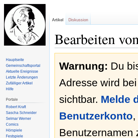
Artikel
Diskussion
Bearbeiten vo
Zur
Zur
Hauptseite
Warnung:
Du bis
Navigation
Suche
Gemeinschafts­portal
springen
springen
Aktuelle Ereignisse
Letzte Änderungen
Adresse wird bei
Zufälliger Artikel
Hilfe
sichtbar.
Melde d
Portale
Robert Kraft
Benutzerkonto
,
Sascha Schneider
Selmar Werner
Comics
Benutzernamen 
Hörspiele
Festspiele