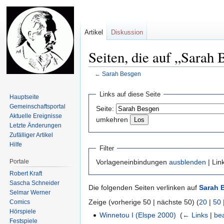
Artikel
Diskussion
Seiten, die auf „Sarah 
←
Sarah Besgen
Zur
Zur
Links auf diese Seite
Hauptseite
Navigation
Suche
Gemeinschafts­portal
Seite:
springen
springen
Aktuelle Ereignisse
umkehren
Letzte Änderungen
Zufälliger Artikel
Hilfe
Filter
Portale
Vorlageneinbindungen
ausblenden
| Lin
Robert Kraft
Sascha Schneider
Die folgenden Seiten verlinken auf
Sarah 
Selmar Werner
Zeige (vorherige 50 | nächste 50) (
20
|
50
Comics
Hörspiele
Winnetou I (Elspe 2000)
‎
(
← Links
|
be
Festspiele