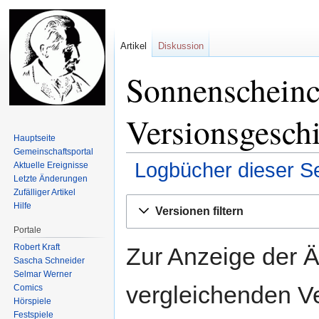
Artikel
Diskussion
Sonnenscheinc
Versionsgesch
Hauptseite
Gemeinschafts­portal
Logbücher dieser Se
Aktuelle Ereignisse
Letzte Änderungen
Zufälliger Artikel
Zur
Zur
Hilfe
Versionen filtern
Navigation
Suche
Portale
springen
springen
Robert Kraft
Zur Anzeige der 
Sascha Schneider
Selmar Werner
vergleichenden V
Comics
Hörspiele
Festspiele