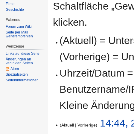
Schaltfläche „Gew
Filme
Geschichte
klicken.
Externes
Forum zum Wiki
Seite per Mail
weiterempfehlen
(Aktuell) = Unte
Werkzeuge
(Vorherige) = Un
Links auf diese Seite
Änderungen an
verlinkten Seiten
Atom
Uhrzeit/Datum = 
Spezialseiten
Seiten­informationen
Benutzername/IP
Kleine Änderun
14:44, 
Aktuell
Vorherige