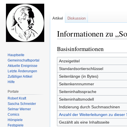
Artikel
Diskussion
Informationen zu „S
Basisinformationen
Zur
Zur
Navigation
Suche
Hauptseite
springen
springen
Gemeinschafts­portal
Anzeigetitel
Aktuelle Ereignisse
Standardsortierschlüssel
Letzte Änderungen
Seitenlänge (in Bytes)
Zufälliger Artikel
Hilfe
Seitenkennnummer
Seiteninhaltssprache
Portale
Robert Kraft
Seiteninhaltsmodell
Sascha Schneider
Indizierung durch Suchmaschinen
Selmar Werner
Anzahl der Weiterleitungen zu dieser 
Comics
Hörspiele
Gezählt als eine Inhaltsseite
Festspiele