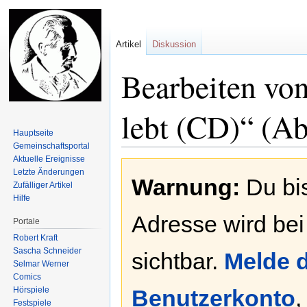
Artikel
Diskussion
Bearbeiten vo
lebt (CD)“ (Ab
Hauptseite
Gemeinschafts­portal
Aktuelle Ereignisse
Zur
Zur
Letzte Änderungen
Warnung:
Du bis
Navigation
Suche
Zufälliger Artikel
springen
springen
Hilfe
Adresse wird bei
Portale
Robert Kraft
Sascha Schneider
sichtbar.
Melde d
Selmar Werner
Comics
Hörspiele
Benutzerkonto
,
Festspiele