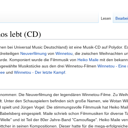
Lesen
Bearbei
os lebt (CD)
nen bei Universal Music Deutschland) ist eine Musik-CD auf Polydor. Es
reiteiligen
Neuverfilmung
von
Winnetou
, die zwischen Weihnachten un
urde. Komponiert wurde die Filmmusik von
Heiko Maile
mit den bekann
usgewählte Musikstücke aus den drei Winnetou-Filmen
Winnetou - Eine
see
und
Winnetou - Der letzte Kampf
.
genommen: Die Neuverfilmung der legendären Winnetou-Filme. Zu Wei
hlt. Unter den Schauspielern befinden sich große Namen, wie Wotan Wi
spielt und Jürgen Vogel. Die stimmungsvolle Filmmusik hat Heiko Mai
abelsberg eingespielt. Maile schrieb schon Filmmusiken für diverse Ta
 Welle" und ist Teil der 80er Jahre-Band "Camouflage". Heiko Maile ve
Böttcher in seinen Kompositionen. Dieser hatte für die mega-erfolgreich