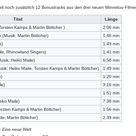
elt noch zusätzlich 12 Bonustracks aus den drei neuen Winnetou-Filme
Titel
Länge
Torsten Kamps & Martin Böttcher )
2:06 min
n (Musik: Martin Böttcher)
1:46 min
e)
1:49 min
le, Rhinowland Singers)
1:41 min
sik: Heiko Maile)
6:58 min
Musik: Heiko Maile, Torsten Kamps & Martin Böttcher)
1:49 min
e)
1:20 min
le)
3:16 min
1:51 min
eiko Maile)
7:38 min
orsten Kamps & Martin Böttcher)
1:56 min
le, Martin Böttcher)
2:39 min
– Eine neue Welt