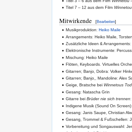
Titel 3 – 6 aus dem Film
Winnetou 
Titel 7 – 12 aus dem Film
Winnetou
Mitwirkende
[
Bearbeiten
]
Musikproduktion:
Heiko Maile
Arrangements: Heiko Maile, Torst
Zusätzliche Ideen & Arrangements: 
Elektronische Instrumente: Percuss
Mischung: Heiko Maile
Flöten, Keyboards. Virtuelles Orch
Gitarren; Banjo, Dobra: Volker Hink
Gitarren; Banjo,, Mandoline: Alex S
Geige, Bratsche bei
Winnetous Tod
Gesang: Natascha Grin
Gitarre bei
Brüder nie sich trennen
Indigene Musik (Sound On Screen)
Gesang: Janis Saupe, Christian Alw
Gesang, Trommel & Fußschellen: Je
Vorbereitung und Songauswahl: Jen