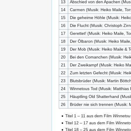
13
Abschied von den Apachen (Musik
14
Carmen (Musik: Heiko Maile, Tor
15
Die geheime Höhle (Musik: Heik
16
Die Flucht (Musik: Christoph Zir
17
Gerettet! (Musik: Heiko Maile, T
18
Der Ölbaron (Musik: Heiko Maile,
19
Der Mob (Musik: Heiko Maile & 
20
Bei den Comanchen (Musik: Heiko
21
Der Zweikampf (Musik: Heiko Mai
22
Zum letzten Gefecht (Musik: Heik
23
Blutsbrüder (Musik: Martin Böttc
24
Winnetous Tod (Musik: Matthias 
25
Häuptling Old Shatterhand (Musi
26
Brüder nie sich trennen (Musik
Titel 1 – 11 aus dem Film
Winnetou
Titel 12 – 17 aus dem Film
Winneto
Titel 18 – 25 aus dem Film
Winneto