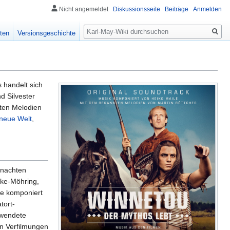
Nicht angemeldet
Diskussionsseite
Beiträge
Anmelden
Suche
ten
Versionsgeschichte
 handelt sich
d Silvester
ten Melodien
 neue Welt
,
hnachten
lke-Möhring,
le komponiert
tort-
rwendete
en Verfilmungen