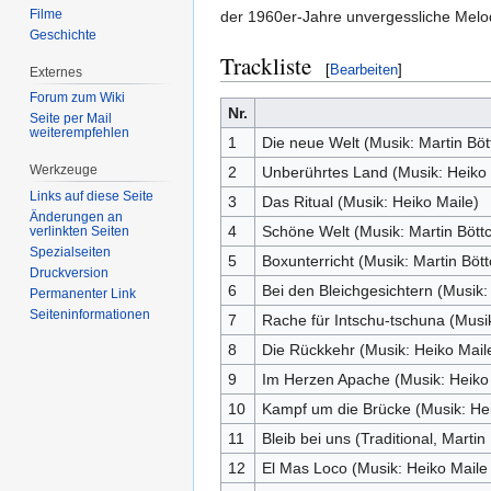
Filme
der 1960er-Jahre unvergessliche Melo
Geschichte
Trackliste
[
Bearbeiten
]
Externes
Forum zum Wiki
Nr.
Seite per Mail
weiterempfehlen
1
Die neue Welt (Musik: Martin Böt
Werkzeuge
2
Unberührtes Land (Musik: Heiko 
Links auf diese Seite
3
Das Ritual (Musik: Heiko Maile)
Änderungen an
4
Schöne Welt (Musik: Martin Bött
verlinkten Seiten
Spezialseiten
5
Boxunterricht (Musik: Martin Bött
Druckversion
6
Bei den Bleichgesichtern (Musik:
Permanenter Link
Seiten­informationen
7
Rache für Intschu-tschuna (Musi
8
Die Rückkehr (Musik: Heiko Maile
9
Im Herzen Apache (Musik: Heiko M
10
Kampf um die Brücke (Musik: Hei
11
Bleib bei uns (Traditional, Marti
12
El Mas Loco (Musik: Heiko Maile