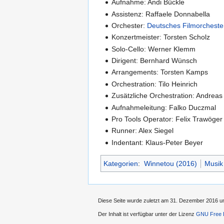
Aufnahme: Andi Bückle
Assistenz: Raffaele Donnabella
Orchester:
Deutsches Filmorcheste
Konzertmeister: Torsten Scholz
Solo-Cello: Werner Klemm
Dirigent: Bernhard Wünsch
Arrangements: Torsten Kamps
Orchestration: Tilo Heinrich
Zusätzliche Orchestration: Andrea
Aufnahmeleitung: Falko Duczmal
Pro Tools Operator: Felix Trawöger
Runner: Alex Siegel
Indentant: Klaus-Peter Beyer
Kategorien
:
Winnetou (2016)
Musik
Diese Seite wurde zuletzt am 31. Dezember 2016 um
Der Inhalt ist verfügbar unter der Lizenz
GNU Free D