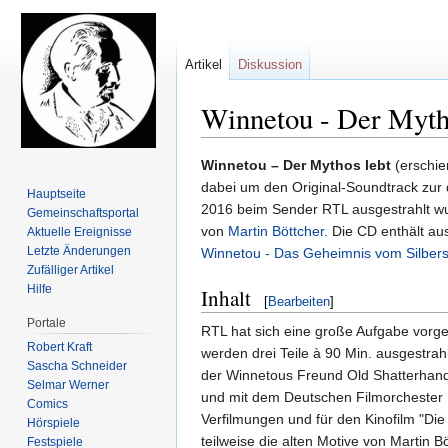
Artikel
Diskussion
Winnetou - Der Myth
Zur
Zur
Winnetou – Der Mythos lebt
(erschie
Navigation
Suche
dabei um den Original-Soundtrack zur d
Hauptseite
springen
springen
2016 beim Sender RTL ausgestrahlt w
Gemeinschafts­portal
von
Martin Böttcher
. Die CD enthält a
Aktuelle Ereignisse
Letzte Änderungen
Winnetou - Das Geheimnis vom Silber
Zufälliger Artikel
Hilfe
Inhalt
[
Bearbeiten
]
Portale
RTL hat sich eine große Aufgabe vor
Robert Kraft
werden drei Teile à 90 Min. ausgestra
Sascha Schneider
der Winnetous Freund Old Shatterhand 
Selmar Werner
und mit dem Deutschen Filmorchester B
Comics
Verfilmungen und für den Kinofilm "Die
Hörspiele
teilweise die alten Motive von Martin 
Festspiele