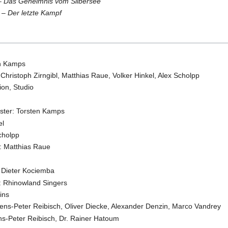
– Das Geheimnis vom Silbersee
 – Der letzte Kampf
en Kamps
Christoph Zirngibl, Matthias Raue, Volker Hinkel, Alex Scholpp
ion, Studio
ester: Torsten Kamps
el
cholpp
: Matthias Raue
: Dieter Kociemba
: Rhinowland Singers
ins
ns-Peter Reibisch, Oliver Diecke, Alexander Denzin, Marco Vandrey
s-Peter Reibisch, Dr. Rainer Hatoum