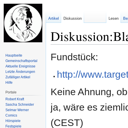
Artikel
Diskussion
Lesen
Be
Diskussion:Bl
Zur
Zur
Fundstück:
Hauptseite
Navigation
Suche
Gemeinschafts­portal
springen
springen
Aktuelle Ereignisse
http://www.targe
Letzte Änderungen
Zufälliger Artikel
Hilfe
Keine Ahnung, ob 
Portale
Robert Kraft
ja, wäre es ziemlic
Sascha Schneider
Selmar Werner
Comics
(CEST)
Hörspiele
Festspiele