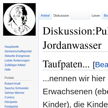
Artikel
Diskussion
Lesen
Be
Diskussion:Pul
Jordanwasser
Hauptseite
Gemeinschafts­portal
Aktuelle Ereignisse
Taufpaten...
Zur
Zur
Letzte Änderungen
[
Bea
Navigation
Suche
Zufälliger Artikel
Hilfe
springen
springen
...nennen wir hier
Portale
Robert Kraft
Sascha Schneider
Erwachsenen (ebe
Selmar Werner
Comics
Kinder), die Kinde
Hörspiele
Festspiele