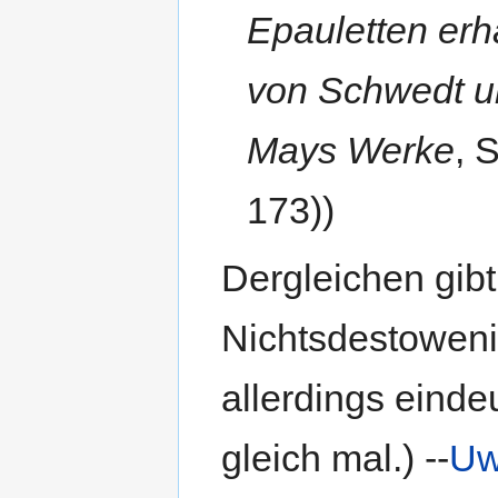
Epauletten erh
von Schwedt und
Mays Werke
, 
173))
Dergleichen gibt
Nichtsdestowenig
allerdings einde
gleich mal.) --
Uw