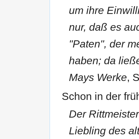
um ihre Einwil
nur, daß es a
"Paten", der m
haben; da ließ
Mays Werke
, 
Schon in der fr
Der Rittmeiste
Liebling des al