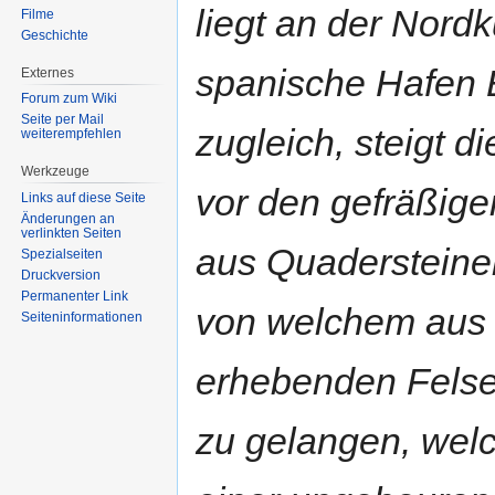
liegt an der Nordk
Filme
Geschichte
spanische Hafen E
Externes
Forum zum Wiki
Seite per Mail
zugleich, steigt d
weiterempfehlen
Werkzeuge
vor den gefräßige
Links auf diese Seite
Änderungen an
verlinkten Seiten
aus Quadersteine
Spezialseiten
Druckversion
Permanenter Link
von welchem aus m
Seiten­informationen
erhebenden Felsen
zu gelangen, welc