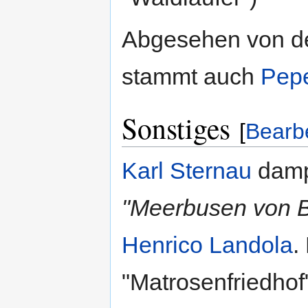
Abgesehen von de
stammt auch
Pepe
Sonstiges
[
Bearb
Karl Sternau
damp
"Meerbusen von B
Henrico Landola
.
"Matrosenfriedhof"