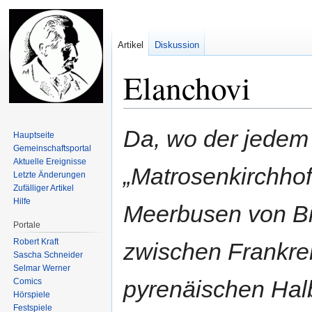
Artikel
Diskussion
Elanchovi
Zur
Zur
Da, wo der jedem 
Hauptseite
Navigation
Suche
Gemeinschafts­portal
springen
springen
Aktuelle Ereignisse
„Matrosenkirchho
Letzte Änderungen
Zufälliger Artikel
Hilfe
Meerbusen von Bi
Portale
Robert Kraft
zwischen Frankre
Sascha Schneider
Selmar Werner
pyrenäischen Halb
Comics
Hörspiele
Festspiele