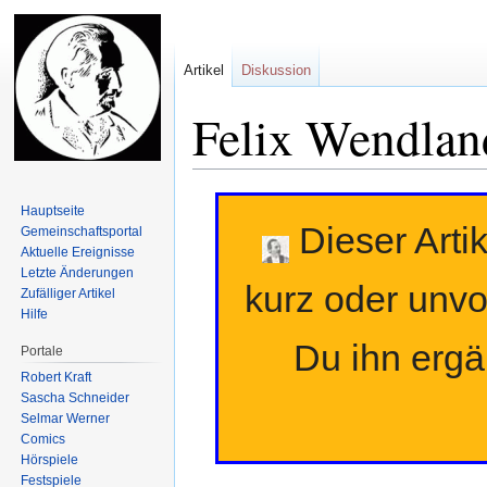
Artikel
Diskussion
Felix Wendlan
Zur
Zur
Hauptseite
Navigation
Suche
Dieser Artik
Gemeinschafts­portal
springen
springen
Aktuelle Ereignisse
Letzte Änderungen
kurz oder unvo
Zufälliger Artikel
Hilfe
Du ihn erg
Portale
Robert Kraft
Sascha Schneider
Selmar Werner
Comics
Hörspiele
Festspiele