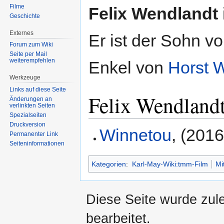
Filme
Felix Wendlandt
Geschichte
Externes
Er ist der Sohn v
Forum zum Wiki
Seite per Mail
weiterempfehlen
Enkel von
Horst 
Werkzeuge
Links auf diese Seite
Felix Wendland
Änderungen an
verlinkten Seiten
Spezialseiten
Druckversion
Winnetou
, (2016
Permanenter Link
Seiten­informationen
Kategorien
:
Karl-May-Wiki:tmm-Film
Mi
Diese Seite wurde zul
bearbeitet.