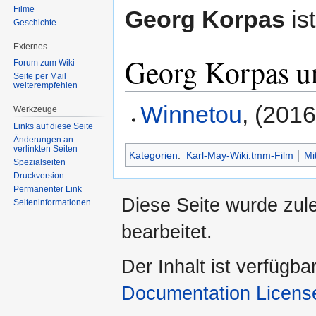
Filme
Georg Korpas
is
Geschichte
Externes
Georg Korpas u
Forum zum Wiki
Seite per Mail
weiterempfehlen
Winnetou
, (2016
Werkzeuge
Links auf diese Seite
Änderungen an
verlinkten Seiten
Kategorien
:
Karl-May-Wiki:tmm-Film
Mi
Spezialseiten
Druckversion
Permanenter Link
Diese Seite wurde zul
Seiten­informationen
bearbeitet.
Der Inhalt ist verfügba
Documentation Licens