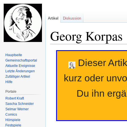
Artikel
Diskussion
Georg Korpas
Zur
Zur
Hauptseite
Navigation
Suche
Dieser Artik
Gemeinschafts­portal
springen
springen
Aktuelle Ereignisse
Letzte Änderungen
kurz oder unvo
Zufälliger Artikel
Hilfe
Du ihn erg
Portale
Robert Kraft
Sascha Schneider
Selmar Werner
Comics
Hörspiele
Festspiele