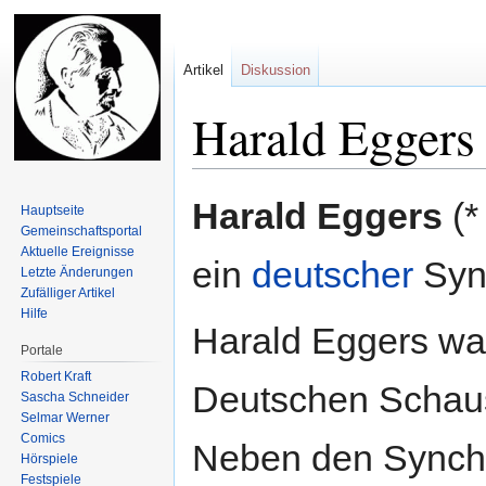
Artikel
Diskussion
Harald Eggers
Zur
Zur
Harald Eggers
(
Hauptseite
Navigation
Suche
Gemeinschafts­portal
springen
springen
Aktuelle Ereignisse
ein
deutscher
Syn
Letzte Änderungen
Zufälliger Artikel
Hilfe
Harald Eggers wa
Portale
Robert Kraft
Deutschen Schaus
Sascha Schneider
Selmar Werner
Comics
Neben den Synchr
Hörspiele
Festspiele