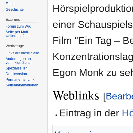
Filme
Hörspielproduktio
Geschichte
Externes
einer Schauspiels
Forum zum Wiki
Seite per Mail
weiterempfehlen
Film "Ein Tag – B
Werkzeuge
Konzentrationslag
Links auf diese Seite
Änderungen an
verlinkten Seiten
Spezialseiten
Egon Monk zu se
Druckversion
Permanenter Link
Seiten­informationen
Weblinks
[
Bearb
Eintrag in der
Hö