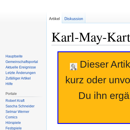
Artikel
Diskussion
Karl-May-Kart
Zur
Zur
Hauptseite
Navigation
Suche
Dieser Artik
Gemeinschafts­portal
springen
springen
Aktuelle Ereignisse
Letzte Änderungen
kurz oder unvo
Zufälliger Artikel
Hilfe
Du ihn erg
Portale
Robert Kraft
Sascha Schneider
Selmar Werner
Comics
Hörspiele
Festspiele