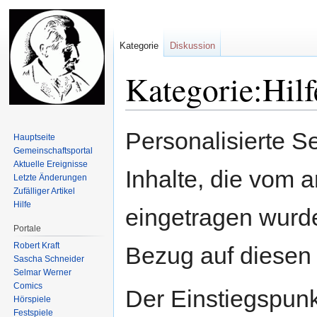
Kategorie
Diskussion
Kategorie:Hilf
Zur
Zur
Personalisierte Se
Hauptseite
Navigation
Suche
Gemeinschafts­portal
springen
springen
Aktuelle Ereignisse
Inhalte, die vom 
Letzte Änderungen
Zufälliger Artikel
Hilfe
eingetragen wurde
Portale
Robert Kraft
Bezug auf diesen
Sascha Schneider
Selmar Werner
Comics
Der Einstiegspunk
Hörspiele
Festspiele