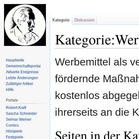
Kategorie
Diskussion
Kategorie:Wer
Zur
Zur
Werbemittel als v
Hauptseite
Navigation
Suche
Gemeinschafts­portal
springen
springen
Aktuelle Ereignisse
fördernde Maßnah
Letzte Änderungen
Zufälliger Artikel
Hilfe
kostenlos abgegeb
Portale
Robert Kraft
ihrerseits an die
Sascha Schneider
Selmar Werner
Comics
Seiten in der K
Hörspiele
Festspiele