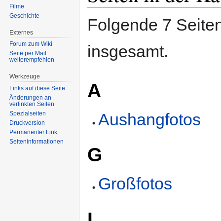
Filme
Geschichte
Folgende 7 Seiten
Externes
Forum zum Wiki
insgesamt.
Seite per Mail
weiterempfehlen
Werkzeuge
A
Links auf diese Seite
Änderungen an
verlinkten Seiten
Aushangfotos
Spezialseiten
Druckversion
Permanenter Link
Seiten­informationen
G
Großfotos
L