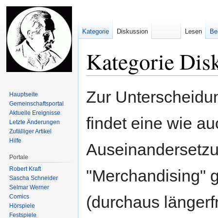
Kategorie
Diskussion
Lesen
Be
Kategorie Dis
Zur
Zur
Zur Unterscheidun
Hauptseite
Navigation
Suche
Gemeinschafts­portal
springen
springen
Aktuelle Ereignisse
findet eine wie au
Letzte Änderungen
Zufälliger Artikel
Hilfe
Auseinandersetzun
Portale
Robert Kraft
"Merchandising" 
Sascha Schneider
Selmar Werner
(durchaus längerfr
Comics
Hörspiele
Festspiele