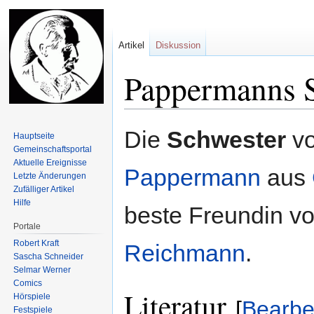
Artikel
Diskussion
Pappermanns 
Zur
Zur
Die
Schwester
v
Hauptseite
Navigation
Suche
Gemeinschafts­portal
springen
springen
Aktuelle Ereignisse
Pappermann
aus
Letzte Änderungen
Zufälliger Artikel
Hilfe
beste Freundin v
Portale
Robert Kraft
Reichmann
.
Sascha Schneider
Selmar Werner
Comics
Literatur
Hörspiele
[
Bearbe
Festspiele