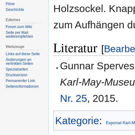
Filme
Holzsockel. Knapp
Geschichte
Externes
zum Aufhängen du
Forum zum Wiki
Seite per Mail
weiterempfehlen
Literatur
[
Bearbe
Werkzeuge
Links auf diese Seite
Änderungen an
Gunnar Sperves
verlinkten Seiten
Spezialseiten
Druckversion
Karl-May-Muse
Permanenter Link
Seiten­informationen
Nr. 25
, 2015.
Kategorie
:
Exponat Karl-