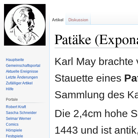
Artikel
Diskussion
Patäke (Expon
Zur
Zur
Karl May brachte
Hauptseite
Navigation
Suche
Gemeinschafts­portal
springen
springen
Aktuelle Ereignisse
Stauette eines
Pa
Letzte Änderungen
Zufälliger Artikel
Hilfe
Sammlung des Ka
Portale
Robert Kraft
Die 2,4cm hohe St
Sascha Schneider
Selmar Werner
Comics
1443 und ist anti
Hörspiele
Festspiele