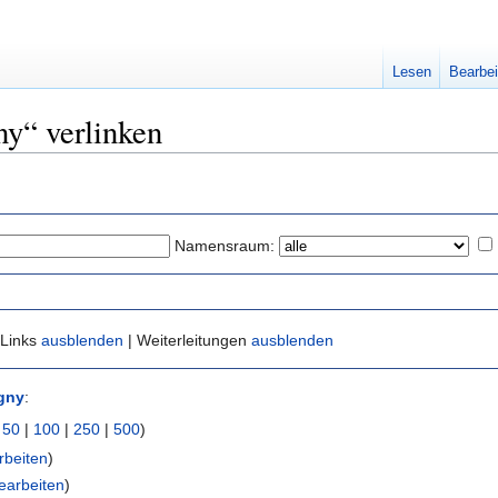
Lesen
Bearbei
ny“ verlinken
Namensraum:
 Links
ausblenden
| Weiterleitungen
ausblenden
gny
:
|
50
|
100
|
250
|
500
)
rbeiten
)
earbeiten
)