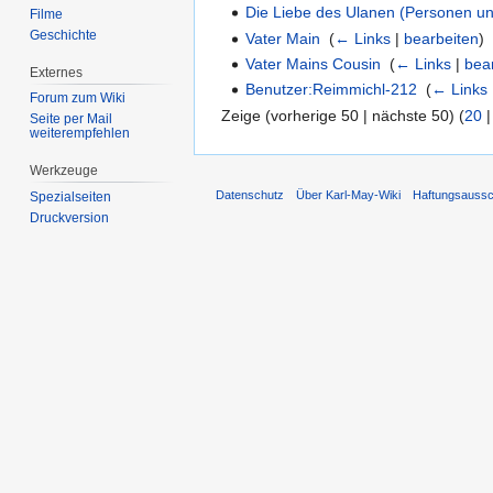
Die Liebe des Ulanen (Personen u
Filme
Geschichte
Vater Main
‎
(
← Links
|
bearbeiten
)
Vater Mains Cousin
‎
(
← Links
|
bea
Externes
Benutzer:Reimmichl-212
‎
(
← Links
Forum zum Wiki
Zeige (vorherige 50 | nächste 50) (
20
Seite per Mail
weiterempfehlen
Werkzeuge
Datenschutz
Über Karl-May-Wiki
Haftungsaussc
Spezialseiten
Druckversion