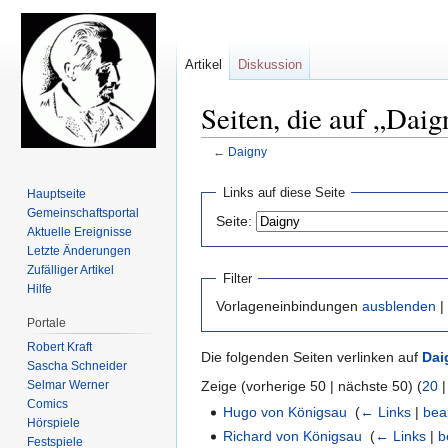
Artikel
Diskussion
Seiten, die auf „Daig
←
Daigny
Zur
Zur
Links auf diese Seite
Hauptseite
Navigation
Suche
Gemeinschafts­portal
Seite:
springen
springen
Aktuelle Ereignisse
Letzte Änderungen
Zufälliger Artikel
Filter
Hilfe
Vorlageneinbindungen
ausblenden
|
Portale
Robert Kraft
Die folgenden Seiten verlinken auf
Dai
Sascha Schneider
Selmar Werner
Zeige (vorherige 50 | nächste 50) (
20
Comics
Hugo von Königsau
‎
(
← Links
|
bea
Hörspiele
Richard von Königsau
‎
(
← Links
|
b
Festspiele