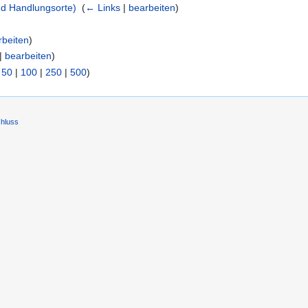
nd Handlungsorte)
‎
(
← Links
|
bearbeiten
)
rbeiten
)
|
bearbeiten
)
|
50
|
100
|
250
|
500
)
hluss