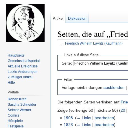
Artikel
Diskussion
Seiten, die auf „Fri
←
Friedrich Wilhelm Layritz (Kaufmann)
Zur
Zur
Links auf diese Seite
Hauptseite
Navigation
Suche
Gemeinschafts­portal
Seite:
springen
springen
Aktuelle Ereignisse
Letzte Änderungen
Zufälliger Artikel
Filter
Hilfe
Vorlageneinbindungen
ausblenden
|
Portale
Robert Kraft
Die folgenden Seiten verlinken auf
Fri
Sascha Schneider
Selmar Werner
Zeige (vorherige 50 | nächste 50) (
20
Comics
1908
‎
(
← Links
|
bearbeiten
)
Hörspiele
1823
‎
(
← Links
|
bearbeiten
)
Festspiele