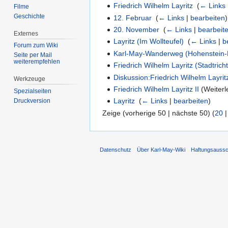
Friedrich Wilhelm Layritz
‎
(
← Links
Filme
Geschichte
12. Februar
‎
(
← Links
|
bearbeiten
)
20. November
‎
(
← Links
|
bearbeit
Externes
Layritz (Im Wollteufel)
‎
(
← Links
|
b
Forum zum Wiki
Karl-May-Wanderweg (Hohenstein-E
Seite per Mail
weiterempfehlen
Friedrich Wilhelm Layritz (Stadtrich
Diskussion:Friedrich Wilhelm Layri
Werkzeuge
Friedrich Wilhelm Layritz II
(Weiterle
Spezialseiten
Layritz
‎
(
← Links
|
bearbeiten
)
Druckversion
Zeige (vorherige 50 | nächste 50) (
20
Datenschutz
Über Karl-May-Wiki
Haftungsaussc