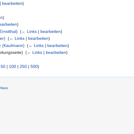
|
bearbeiten
)
en
)
earbeiten
)
rnstthal)
‎
(
← Links
|
bearbeiten
)
ter)
‎
(
← Links
|
bearbeiten
)
tz (Kaufmann)
‎
(
← Links
|
bearbeiten
)
itungsseite) ‎
(
← Links
|
bearbeiten
)
|
50
|
100
|
250
|
500
)
hluss