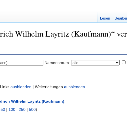
Lesen
Bearbei
edrich Wilhelm Layritz (Kaufmann)“ ver
Namensraum:
 Links
ausblenden
| Weiterleitungen
ausblenden
edrich Wilhelm Layritz (Kaufmann)
:
|
50
|
100
|
250
|
500
)