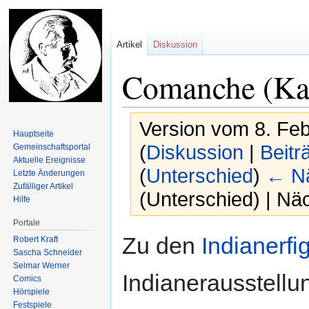
Artikel
Diskussion
Comanche (Ka
Version vom 8. Fe
Hauptseite
(
Diskussion
|
Beitr
Gemeinschafts­portal
Aktuelle Ereignisse
(
Unterschied
)
← Nä
Letzte Änderungen
Zufälliger Artikel
(Unterschied) | Nä
Hilfe
Portale
Zur
Zur
Zu den
Indianerf
Robert Kraft
Navigation
Suche
Sascha Schneider
springen
springen
Selmar Werner
Indianerausstellu
Comics
Hörspiele
Festspiele