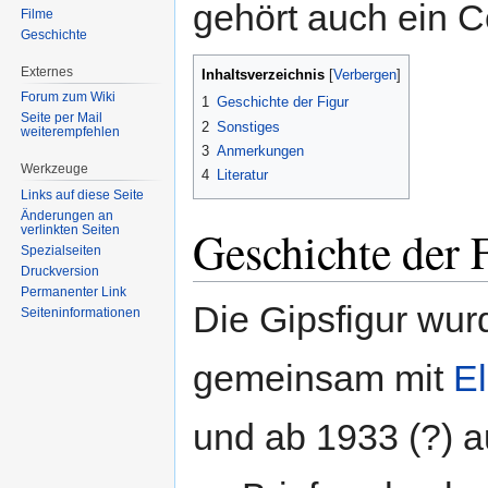
gehört auch ein 
Filme
Geschichte
Externes
Inhaltsverzeichnis
Forum zum Wiki
1
Geschichte der Figur
Seite per Mail
2
Sonstiges
weiterempfehlen
3
Anmerkungen
Werkzeuge
4
Literatur
Links auf diese Seite
Änderungen an
Geschichte der 
verlinkten Seiten
Spezialseiten
Druckversion
Permanenter Link
Die Gipsfigur wu
Seiten­informationen
gemeinsam mit
E
und ab 1933 (?) au