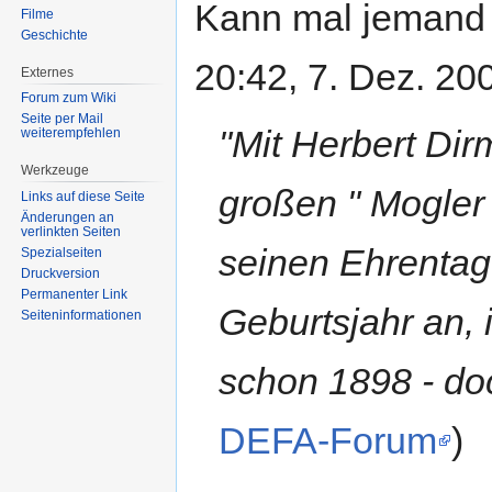
Kann mal jemand h
Filme
Geschichte
20:42, 7. Dez. 20
Externes
Forum zum Wiki
Seite per Mail
"Mit Herbert Dir
weiterempfehlen
Werkzeuge
großen " Mogler
Links auf diese Seite
Änderungen an
verlinkten Seiten
seinen Ehrentag
Spezialseiten
Druckversion
Permanenter Link
Geburtsjahr an,
Seiten­informationen
schon 1898 - doc
DEFA-Forum
)