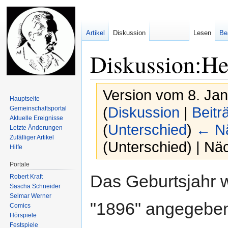
Artikel
Diskussion
Lesen
Be
Diskussion:He
Version vom 8. Ja
Hauptseite
(
Diskussion
|
Beitr
Gemeinschafts­portal
Aktuelle Ereignisse
(
Unterschied
)
← Nä
Letzte Änderungen
Zufälliger Artikel
(Unterschied) | Nä
Hilfe
Portale
Zur
Zur
Das Geburtsjahr w
Robert Kraft
Navigation
Suche
Sascha Schneider
springen
springen
Selmar Werner
"1896" angegeben.
Comics
Hörspiele
Festspiele