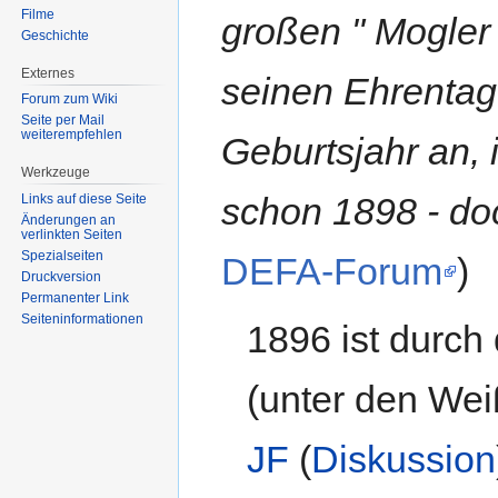
Filme
großen " Mogler
Geschichte
Externes
seinen Ehrentag
Forum zum Wiki
Seite per Mail
weiterempfehlen
Geburtsjahr an,
Werkzeuge
schon 1898 - doc
Links auf diese Seite
Änderungen an
verlinkten Seiten
Spezialseiten
DEFA-Forum
)
Druckversion
Permanenter Link
Seiten­informationen
1896 ist durch
(unter den Weiß
JF
(
Diskussion