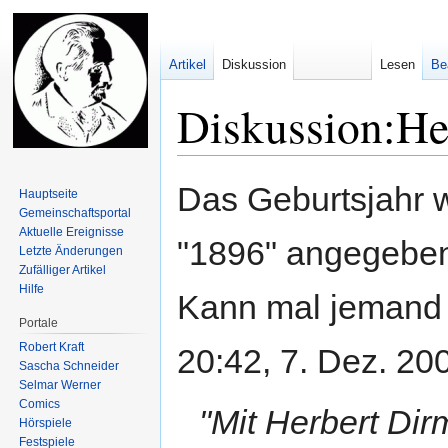
Artikel
Diskussion
Lesen
Be
Diskussion:He
Zur
Zur
Das Geburtsjahr w
Hauptseite
Navigation
Suche
Gemeinschafts­portal
springen
springen
Aktuelle Ereignisse
"1896" angegeben.
Letzte Änderungen
Zufälliger Artikel
Hilfe
Kann mal jemand h
Portale
Robert Kraft
20:42, 7. Dez. 20
Sascha Schneider
Selmar Werner
Comics
"Mit Herbert Dir
Hörspiele
Festspiele