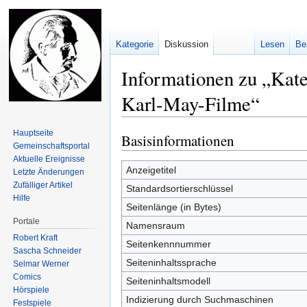
Kategorie
Diskussion
Lesen
Be
Informationen zu „Kat
Karl-May-Filme“
Hauptseite
Basisinformationen
Zur
Zur
Gemeinschafts­portal
Navigation
Suche
Aktuelle Ereignisse
springen
springen
Anzeigetitel
Letzte Änderungen
Zufälliger Artikel
Standardsortierschlüssel
Hilfe
Seitenlänge (in Bytes)
Portale
Namensraum
Robert Kraft
Seitenkennnummer
Sascha Schneider
Seiteninhaltssprache
Selmar Werner
Comics
Seiteninhaltsmodell
Hörspiele
Indizierung durch Suchmaschinen
Festspiele