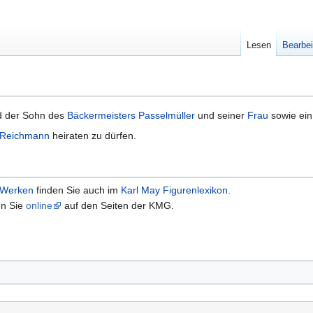
Lesen
Bearbei
nd der Sohn des
Bäckermeisters Passelmüller
und seiner
Frau
sowie ei
 Reichmann
heiraten zu dürfen.
Werken
finden Sie auch im
Karl May Figurenlexikon
.
en Sie
online
auf den Seiten der KMG.