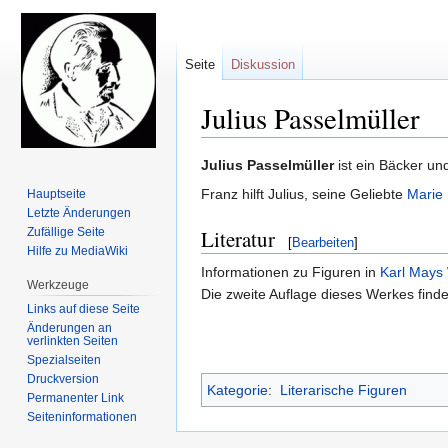
Seite
Diskussion
Julius Passelmüller
Zur
Zur
Julius Passelmüller
ist ein Bäcker u
Navigation
Suche
Franz hilft Julius, seine Geliebte
Marie
Hauptseite
springen
springen
Letzte Änderungen
Zufällige Seite
Literatur
[
Bearbeiten
]
Hilfe zu MediaWiki
Informationen zu Figuren in
Karl Mays
Werkzeuge
Die zweite Auflage dieses Werkes find
Links auf diese Seite
Änderungen an
verlinkten Seiten
Spezialseiten
Druckversion
Kategorie
:
Literarische Figuren
Permanenter Link
Seiten­informationen