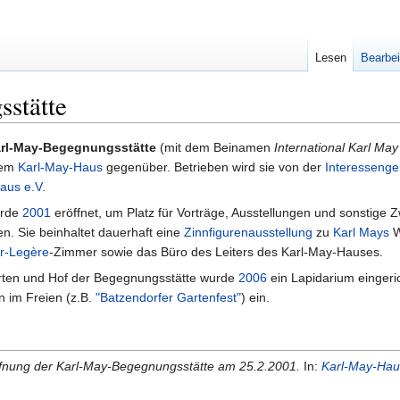
Lesen
Bearbei
stätte
rl-May-Begegnungsstätte
(mit dem Beinamen
International Karl May
dem
Karl-May-Haus
gegenüber. Betrieben wird sie von der
Interessenge
aus e.V.
urde
2001
eröffnet, um Platz für Vorträge, Ausstellungen und sonstige 
en. Sie beinhaltet dauerhaft eine
Zinnfigurenausstellung
zu
Karl Mays
W
r-Legère
-Zimmer sowie das Büro des Leiters des Karl-May-Hauses.
ten und Hof der Begegnungsstätte wurde
2006
ein Lapidarium eingeric
n im Freien (z.B.
"Batzendorfer Gartenfest"
) ein.
fnung der Karl-May-Begegnungsstätte am 25.2.2001.
In:
Karl-May-Hau