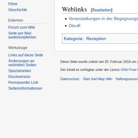
Filme
Weblinks
Geschichte
[
Bearbeiten
]
Veranstaltungen in der Begegnungs
Externes
Dito
.
Forum zum Wiki
Seite per Mail
weiterempfehlen
Kategorie
:
Rezeption
Werkzeuge
Links auf diese Seite
Änderungen an
Diese Seite wurde zuletzt am 20. Februar 2016 um 2
verlinkten Seiten
Der Inhalt ist verfügbar unter der Lizenz
GNU Free D
Spezialseiten
Druckversion
Datenschutz
Über Karl-May-Wiki
Haftungsaussc
Permanenter Link
Seiten­informationen