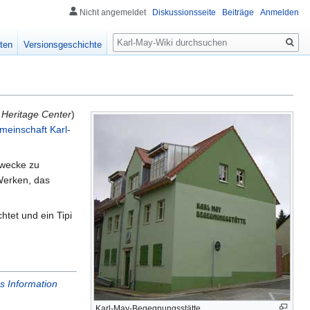
Nicht angemeldet
Diskussionsseite
Beiträge
Anmelden
Suche
ten
Versionsgeschichte
 Heritage Center
)
meinschaft Karl-
Zwecke zu
erken, das
htet und ein Tipi
s Information
Karl-May-Begegnungsstätte