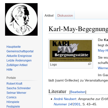
Artikel
Diskussion
Karl-May-Begegnungs
Zur
Zur
Die
Ka
Navigation
Suche
liegt 
Hauptseite
springen
springen
May-H
Gemeinschafts­portal
Aktuelle Ereignisse
Sie w
Letzte Änderungen
schaff
Logo
Zufälliger Artikel
Werne
Hilfe
Im Gar
Portale
lädt (samt Grillecke) zu Veranstaltunge
Robert Kraft
Sascha Schneider
Literatur
[
Bearbeiten
]
Selmar Werner
Comics
André Neubert
:
Ansprache zur Eröf
Hörspiele
Nummer 14
/
2001
, S. 43–45.
Festspiele