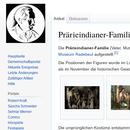
Artikel
Diskussion
Prärieindianer-Fami
Zur
Zur
Die
Prärieindianer-Familie
(Vater, Mu
[1]
Navigation
Suche
Museum Radebeul
aufgestellt.
Hauptseite
springen
springen
Gemeinschafts­portal
Die Positionen der Figuren wurde im L
Aktuelle Ereignisse
als im November die historischen Gew
Letzte Änderungen
Zufälliger Artikel
Hilfe
Portale
Robert Kraft
Sascha Schneider
Selmar Werner
Comics
Hörspiele
Die ursprünglichen Kostüme entstam
Festspiele