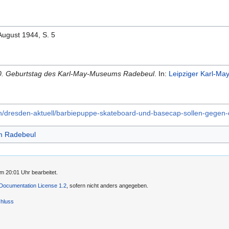
August 1944, S. 5
. Geburtstag des Karl-May-Museums Radebeul
. In:
Leipziger Karl-Ma
den/dresden-aktuell/barbiepuppe-skateboard-und-basecap-sollen-gegen
m Radebeul
m 20:01 Uhr bearbeitet.
ocumentation License 1.2
, sofern nicht anders angegeben.
hluss