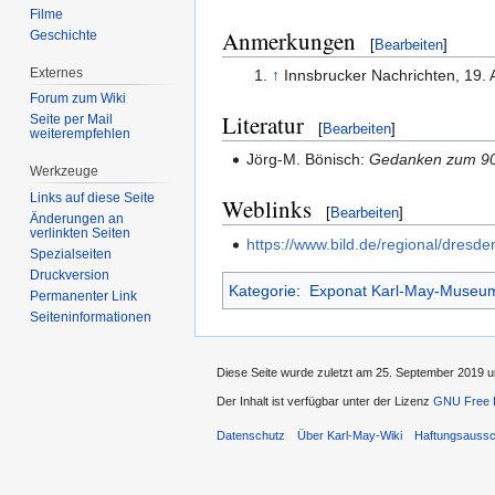
Filme
Anmerkungen
Geschichte
[
Bearbeiten
]
Externes
↑
Innsbrucker Nachrichten, 19. 
Forum zum Wiki
Literatur
Seite per Mail
[
Bearbeiten
]
weiterempfehlen
Jörg-M. Bönisch:
Gedanken zum 90
Werkzeuge
Links auf diese Seite
Weblinks
[
Bearbeiten
]
Änderungen an
verlinkten Seiten
https://www.bild.de/regional/dres
Spezialseiten
Druckversion
Kategorie
:
Exponat Karl-May-Museu
Permanenter Link
Seiten­informationen
Diese Seite wurde zuletzt am 25. September 2019 u
Der Inhalt ist verfügbar unter der Lizenz
GNU Free D
Datenschutz
Über Karl-May-Wiki
Haftungsaussc