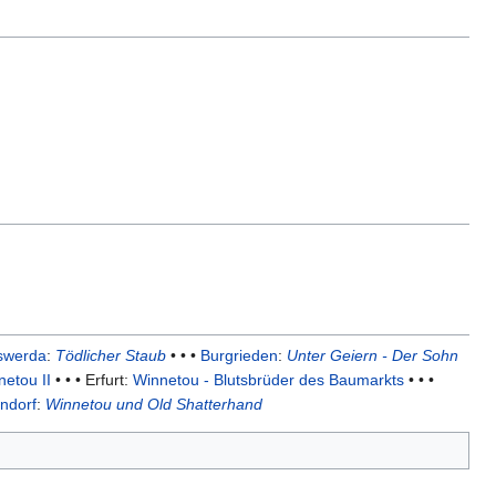
swerda
:
Tödlicher Staub
• • •
Burgrieden
:
Unter Geiern - Der Sohn
netou II
• • • Erfurt:
Winnetou - Blutsbrüder des Baumarkts
• • •
ndorf
:
Winnetou und Old Shatterhand