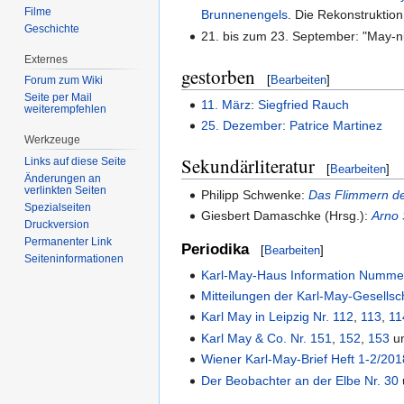
Filme
Brunnenengels
. Die Rekonstrukti
Geschichte
21. bis zum 23. September: "May-
Externes
gestorben
[
Bearbeiten
]
Forum zum Wiki
Seite per Mail
11. März
:
Siegfried Rauch
weiterempfehlen
25. Dezember
:
Patrice Martinez
Werkzeuge
Sekundärliteratur
Links auf diese Seite
[
Bearbeiten
]
Änderungen an
verlinkten Seiten
Philipp Schwenke:
Das Flimmern de
Spezialseiten
Giesbert Damaschke (Hrsg.):
Arno 
Druckversion
Permanenter Link
Periodika
[
Bearbeiten
]
Seiten­informationen
Karl-May-Haus Information Numme
Mitteilungen der Karl-May-Gesellsc
Karl May in Leipzig Nr. 112
,
113
,
11
Karl May & Co. Nr. 151
,
152
,
153
u
Wiener Karl-May-Brief Heft 1-2/201
Der Beobachter an der Elbe Nr. 30