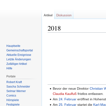
Artikel
Diskussion
2018
Zur
Zur
Navigation
Suche
Hauptseite
springen
springen
Gemeinschafts­portal
Aktuelle Ereignisse
Letzte Änderungen
Zufälliger Artikel
Hilfe
Portale
Robert Kraft
Sascha Schneider
Bevor der neue Direktor
Christian 
Selmar Werner
Claudia Kaulfuß
fristlos entlassen.
Comics
Am
24. Februar
eröffnet in Hohenst
Hörspiele
Am
25. Februar
startet die
Karl-May
Festspiele