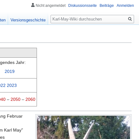
Nicht angemeldet
Diskussionsseite
Beiträge
Anmelden
Suche
ten
Versionsgeschichte
lgendes Jahr:
2019
022
2023
040
–
2050
–
2060
ang Februar
im Karl May"
des