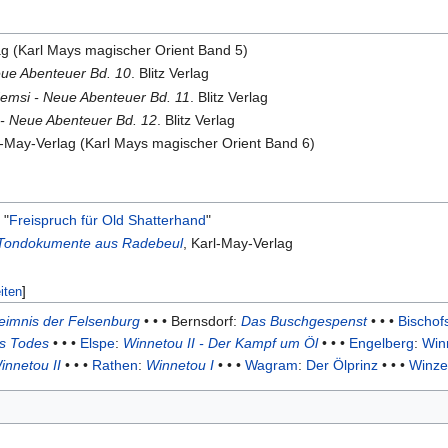
ag (Karl Mays magischer Orient Band 5)
eue Abenteuer Bd. 10
. Blitz Verlag
Nemsi - Neue Abenteuer Bd. 11
. Blitz Verlag
 - Neue Abenteuer Bd. 12
. Blitz Verlag
l-May-Verlag (Karl Mays magischer Orient Band 6)
 "
Freispruch für Old Shatterhand
"
e Tondokumente aus Radebeul
, Karl-May-Verlag
iten
]
imnis der Felsenburg
• • • Bernsdorf:
Das Buschgespenst
• • •
Bischof
es Todes
• • •
Elspe
:
Winnetou II - Der Kampf um Öl
• • •
Engelberg
:
Win
innetou II
• • •
Rathen
:
Winnetou I
• • •
Wagram
:
Der Ölprinz
• • •
Winze