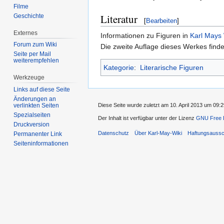
Filme
Literatur
Geschichte
[
Bearbeiten
]
Externes
Informationen zu Figuren in
Karl Mays
Forum zum Wiki
Die zweite Auflage dieses Werkes find
Seite per Mail
weiterempfehlen
Kategorie
:
Literarische Figuren
Werkzeuge
Links auf diese Seite
Änderungen an
Diese Seite wurde zuletzt am 10. April 2013 um 09:2
verlinkten Seiten
Spezialseiten
Der Inhalt ist verfügbar unter der Lizenz
GNU Free D
Druckversion
Datenschutz
Über Karl-May-Wiki
Haftungsaussc
Permanenter Link
Seiten­informationen