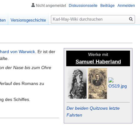
Nicht angemeldet
Diskussionsseite
Beiträge
Anmelden
Suche
ten
Versionsgeschichte
chard von Warwick
. Er ist der
Werke mit
äfte.
Samuel Haberland
 von der Nase bis zum Ohre
Verlauf des Romans zu
g des Schiffes.
Der beiden Quitzows letzte
Fahrten