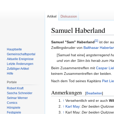
Artikel
Diskussion
Samuel Haberland
[1]
Zur
Zur
Samuel "Sam" Haberland
ist der a
Navigation
Suche
Zwillingsbruder von
Balthasar Haberla
Hauptseite
springen
springen
Gemeinschafts­portal
[Samuel hat eine]
angsterregend ha
Aktuelle Ereignisse
und von der Stirn bis herab zum Ha
Letzte Änderungen
Beim Zusammentreffen mit
Caspar Li
Zufälliger Artikel
keinem Zusammentreffen der beiden.
Hilfe
Nach dem Tod seines Kapitäns
Piet L
Portale
Robert Kraft
Anmerkungen
Sascha Schneider
[
Bearbeiten
]
Selmar Werner
↑
Versehentlich wird er auch
Wi
Comics
↑
Karl May
:
Der beiden Quitzows
Hörspiele
↑
Karl May:
Der beiden Quitzows
Festspiele