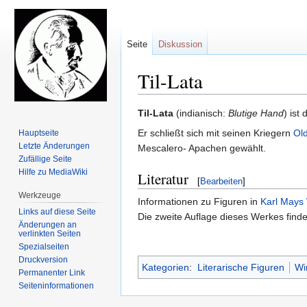
Seite
Diskussion
Til-Lata
Zur
Zur
Til-Lata
(indianisch:
Blutige Hand
) ist
Navigation
Suche
Er schließt sich mit seinen Kriegern
Ol
Hauptseite
springen
springen
Letzte Änderungen
Mescalero- Apachen gewählt.
Zufällige Seite
Hilfe zu MediaWiki
Literatur
[
Bearbeiten
]
Werkzeuge
Informationen zu Figuren in
Karl Mays
Links auf diese Seite
Die zweite Auflage dieses Werkes find
Änderungen an
verlinkten Seiten
Spezialseiten
Druckversion
Kategorien
:
Literarische Figuren
Wi
Permanenter Link
Seiten­informationen