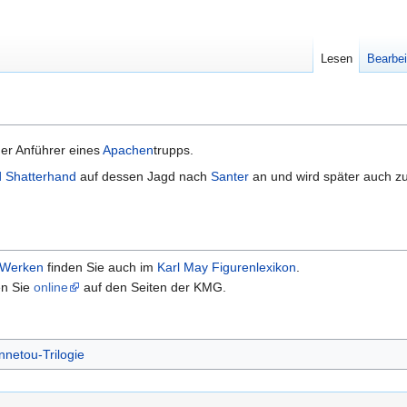
Lesen
Bearbei
 der Anführer eines
Apachen
trupps.
d Shatterhand
auf dessen Jagd nach
Santer
an und wird später auch z
Werken
finden Sie auch im
Karl May Figurenlexikon
.
en Sie
online
auf den Seiten der KMG.
nnetou-Trilogie