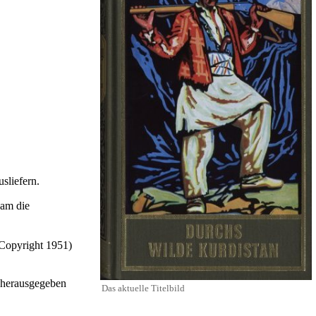
sliefern.
kam die
Copyright
1951
)
 herausgegeben
Das aktuelle Titelbild