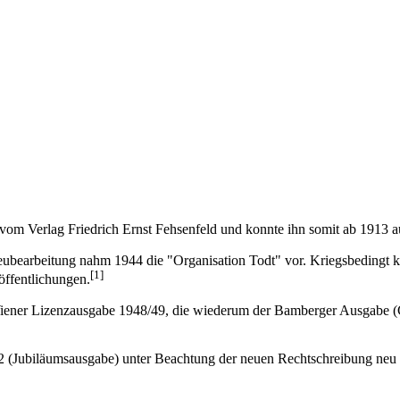
vom
Verlag Friedrich Ernst Fehsenfeld
und konnte ihn somit ab
1913
au
ubearbeitung
nahm
1944
die "Organisation Todt" vor. Kriegsbedingt 
[1]
ffentlichungen.
iener Lizenzausgabe
1948
/
49
, die wiederum der
Bamberger
Ausgabe (
2
(
Jubiläumsausgabe
) unter Beachtung der neuen Rechtschreibung neu