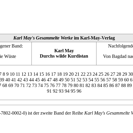
Karl May's Gesammelte Werke
im
Karl-May-Verlag
gener Band:
Nachfolgend
Karl May
Durchs wilde Kurdistan
ie Wüste
Von Bagdad na
7
8
9
10
11
12
13
14
15
16
17
18
19
20
21
22
23
24
25
26
27
28
29
30
39
40
41
42
43
44
45
46
47
48
49
50
51
52
53
54
55
56
57
58
59
60
6
7
68
69
70
71
72
73
74
75
76
77
78
79
80
81
82
83
84
85
86
87
88
89
91
92
93
94
95
96
7802-0002-0) ist der zweite Band der Reihe
Karl May's Gesammelte 