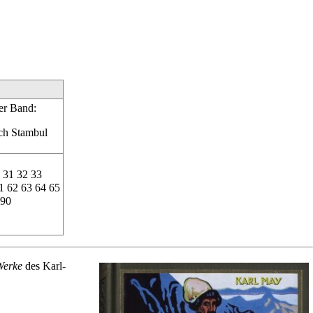
er Band:
ch Stambul
31
32
33
1
62
63
64
65
90
Werke
des Karl-