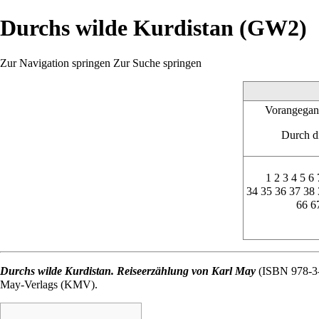
Durchs wilde Kurdistan (GW2)
Zur Navigation springen
Zur Suche springen
Vorangegan
Durch d
1
2
3
4
5
6
34
35
36
37
38
66
6
Durchs wilde Kurdistan. Reiseerzählung von Karl May
(ISBN 978-3-
May-Verlags (KMV).