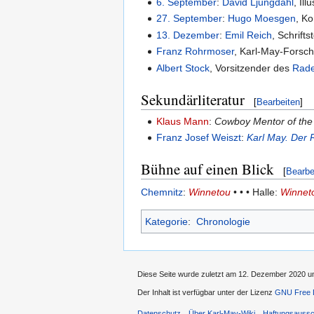
6. September
:
David Ljungdahl
, Ill
27. September
:
Hugo Moesgen
, K
13. Dezember
:
Emil Reich
, Schriftst
Franz Rohrmoser
, Karl-May-Forsc
Albert Stock
, Vorsitzender des
Rade
Sekundärliteratur
[
Bearbeiten
]
Klaus Mann
:
Cowboy Mentor of the
Franz Josef Weiszt
:
Karl May. Der
Bühne auf einen Blick
[
Bearbe
Chemnitz
:
Winnetou
• • • Halle:
Winnet
Kategorie
:
Chronologie
Diese Seite wurde zuletzt am 12. Dezember 2020 um
Der Inhalt ist verfügbar unter der Lizenz
GNU Free D
Datenschutz
Über Karl-May-Wiki
Haftungsaussc