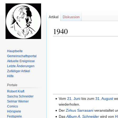
Artikel
Diskussion
1940
Zur
Zur
Navigation
Suche
Hauptseite
springen
springen
Gemeinschafts­portal
Aktuelle Ereignisse
Letzte Änderungen
Zufälliger Artikel
Hilfe
Portale
Robert Kraft
Sascha Schneider
Vom
21. Juni
bis zum
31. August
we
Selmar Werner
wiederholen.
Comics
Der
Zirkus Sarrasani
veranstaltet u
Hörspiele
Das
Album A. Schneider
wird von
H
Festspiele