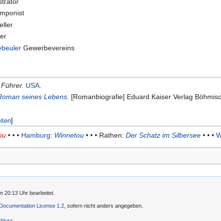
ustrator
omponist
eller
her
beuler
Gewerbevereins
 Führer.
USA
.
 Roman seines Lebens
.
[Romanbiografie] Eduard Kaiser Verlag Böhmisc
iten
]
ou
• • •
Hamburg
:
Winnetou
• • • Rathen:
Der Schatz im Silbersee
• • •
W
 20:13 Uhr bearbeitet.
ocumentation License 1.2
, sofern nicht anders angegeben.
hluss