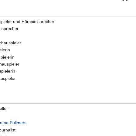
spieler und Hörspielsprecher
elsprecher
chauspieler
elerin
pielerin
chauspieler
pielerin
auspieler
eller
mma Pollmers
ournalist