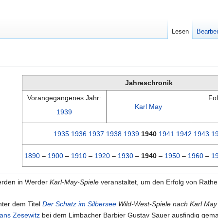
Lesen
Bearbei
Jahreschronik
Vorangegangenes Jahr:
Fo
Karl May
1939
1935
1936
1937
1938
1939
1940
1941
1942
1943
1
1890
–
1900
–
1910
–
1920
–
1930
–
1940
–
1950
–
1960
–
1
rden in Werder
Karl-May-Spiele
veranstaltet, um den Erfolg von Rath
nter dem Titel
Der Schatz im Silbersee
Wild-West-Spiele nach Karl May
ans Zesewitz
bei dem Limbacher Barbier Gustav Sauer ausfindig gema