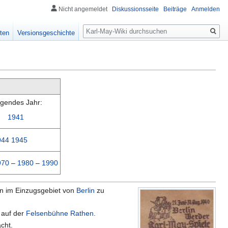
Nicht angemeldet
Diskussionsseite
Beiträge
Anmelden
Suche
ten
Versionsgeschichte
lgendes Jahr:
1941
944
1945
970
–
1980
–
1990
en im Einzugsgebiet von
Berlin
zu
auf der
Felsenbühne Rathen
.
cht.