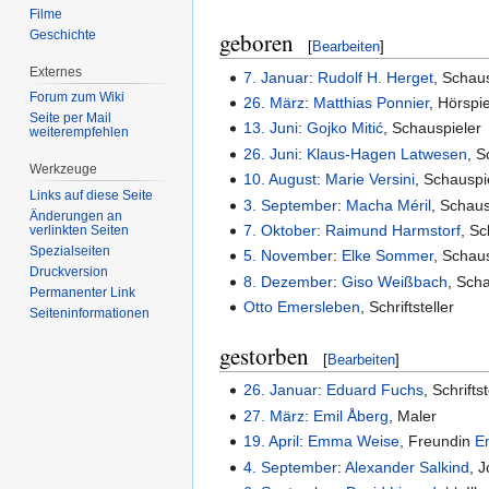
Filme
Geschichte
geboren
[
Bearbeiten
]
Externes
7. Januar
:
Rudolf H. Herget
, Schau
Forum zum Wiki
26. März
:
Matthias Ponnier
, Hörspi
Seite per Mail
13. Juni
:
Gojko Mitić
, Schauspieler
weiterempfehlen
26. Juni
:
Klaus-Hagen Latwesen
, S
Werkzeuge
10. August
:
Marie Versini
, Schauspi
Links auf diese Seite
3. September
:
Macha Méril
, Schaus
Änderungen an
7. Oktober
:
Raimund Harmstorf
, S
verlinkten Seiten
Spezialseiten
5. November
:
Elke Sommer
, Schaus
Druckversion
8. Dezember
:
Giso Weißbach
, Sch
Permanenter Link
Otto Emersleben
, Schriftsteller
Seiten­informationen
gestorben
[
Bearbeiten
]
26. Januar
:
Eduard Fuchs
, Schriftst
27. März
:
Emil Åberg
, Maler
19. April
:
Emma Weise
, Freundin
E
4. September
:
Alexander Salkind
, J