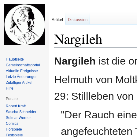
Artikel
Diskussion
Nargileh
Zur
Zur
Nargileh
ist die o
Hauptseite
Navigation
Suche
Gemeinschafts­portal
springen
springen
Aktuelle Ereignisse
Helmuth von Molt
Letzte Änderungen
Zufälliger Artikel
Hilfe
29: Stillleben von
Portale
Robert Kraft
"Der Rauch eine
Sascha Schneider
Selmar Werner
Comics
angefeuchteten 
Hörspiele
Festspiele