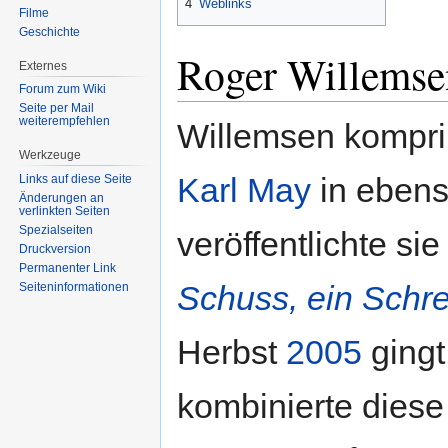
4
Weblinks
Filme
Geschichte
Roger Willemse
Externes
Forum zum Wiki
Seite per Mail
weiterempfehlen
Willemsen kompri
Werkzeuge
Karl May
in ebens
Links auf diese Seite
Änderungen an
verlinkten Seiten
Spezialseiten
veröffentlichte si
Druckversion
Permanenter Link
Schuss, ein Schre
Seiten­informationen
Herbst
2005
gingt
kombinierte diese