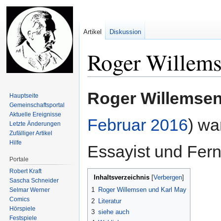
Artikel
Diskussion
Roger Willem
Zur
Zur
Roger Willemse
Hauptseite
Navigation
Suche
Gemeinschafts­portal
springen
springen
Aktuelle Ereignisse
Februar
2016
) wa
Letzte Änderungen
Zufälliger Artikel
Hilfe
Essayist und Fer
Portale
Robert Kraft
Inhaltsverzeichnis
Sascha Schneider
1
Roger Willemsen und Karl May
Selmar Werner
Comics
2
Literatur
Hörspiele
3
siehe auch
Festspiele