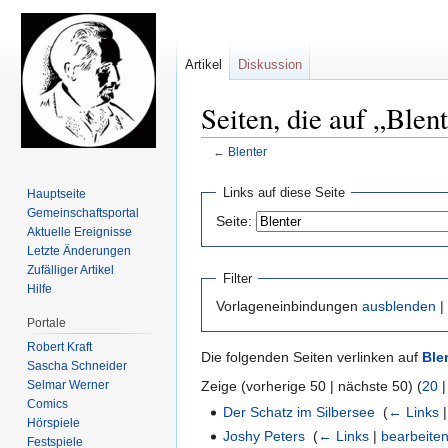
Artikel
Diskussion
Seiten, die auf „Blen
←
Blenter
Zur
Zur
Links auf diese Seite
Hauptseite
Navigation
Suche
Gemeinschafts­portal
Seite:
springen
springen
Aktuelle Ereignisse
Letzte Änderungen
Zufälliger Artikel
Filter
Hilfe
Vorlageneinbindungen
ausblenden
|
Portale
Robert Kraft
Die folgenden Seiten verlinken auf
Ble
Sascha Schneider
Selmar Werner
Zeige (vorherige 50 | nächste 50) (
20
Comics
Der Schatz im Silbersee
‎
(
← Links
Hörspiele
Joshy Peters
‎
(
← Links
|
bearbeite
Festspiele