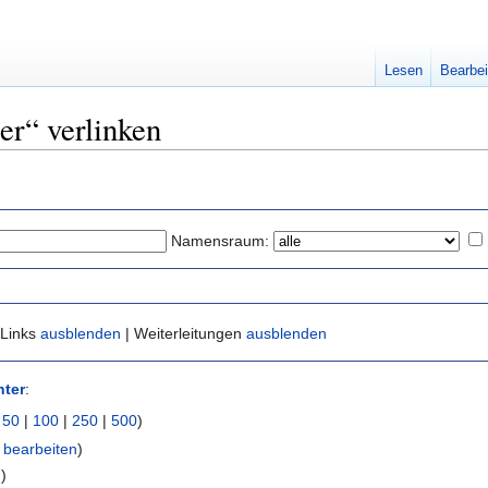
Lesen
Bearbei
ter“ verlinken
Namensraum:
 Links
ausblenden
| Weiterleitungen
ausblenden
nter
:
|
50
|
100
|
250
|
500
)
|
bearbeiten
)
n
)