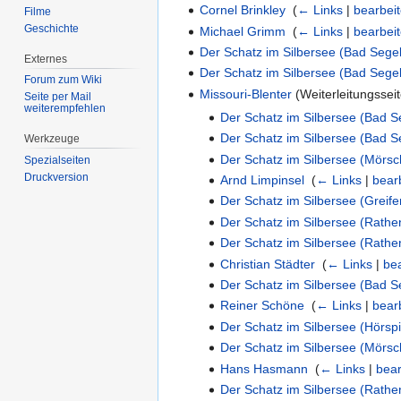
Cornel Brinkley
‎
(
← Links
|
bearbei
Filme
Geschichte
Michael Grimm
‎
(
← Links
|
bearbei
Der Schatz im Silbersee (Bad Seg
Externes
Der Schatz im Silbersee (Bad Seg
Forum zum Wiki
Missouri-Blenter
(Weiterleitungsseit
Seite per Mail
weiterempfehlen
Der Schatz im Silbersee (Bad 
Der Schatz im Silbersee (Bad 
Werkzeuge
Der Schatz im Silbersee (Mörsc
Spezialseiten
Druckversion
Arnd Limpinsel
‎
(
← Links
|
bear
Der Schatz im Silbersee (Greife
Der Schatz im Silbersee (Rathe
Der Schatz im Silbersee (Rathe
Christian Städter
‎
(
← Links
|
be
Der Schatz im Silbersee (Bad 
Reiner Schöne
‎
(
← Links
|
bear
Der Schatz im Silbersee (Hörspi
Der Schatz im Silbersee (Mörsc
Hans Hasmann
‎
(
← Links
|
bear
Der Schatz im Silbersee (Rathe